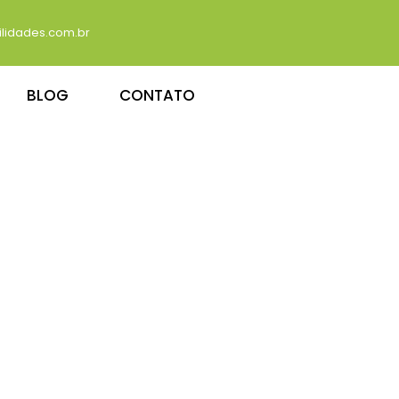
lidades.com.br
BLOG
CONTATO
SEU NEGÓCIO
 de Caxias RJ
dade eficiente é essencial.
ia estratégica para o seu