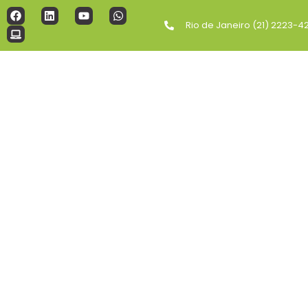
Rio de Janeiro (21) 2223-4
SOLUÇÕES C
Assessoria E
Na busca pela estabilidade
Na LM Contabilidade, ofe