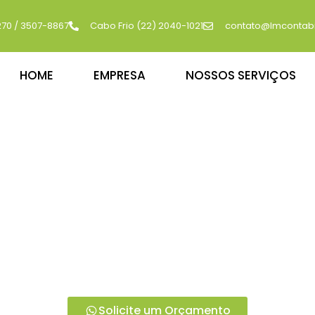
270 / 3507-8867
Cabo Frio (22) 2040-1021
contato@lmcontabi
HOME
EMPRESA
NOSSOS SERVIÇOS
ONTÁBEIS PARA O CRESCIMENTO DO 
mpresarial Duque
 financeira e crescimento sustentável, uma contabili
recemos não apenas serviços contábeis, mas parcer
negócio.
Solicite um Orçamento