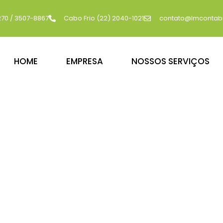
270 / 3507-8867
Cabo Frio (22) 2040-1021
contato@lmcontabi
HOME
EMPRESA
NOSSOS SERVIÇOS
ONTÁBEIS PARA O CRESCIMENTO DO 
mpresarial São Pe
RJ
 financeira e crescimento sustentável, uma contabili