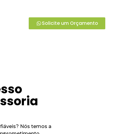
recemos não apenas serviços contábeis, mas parcer
negócio.
Solicite um Orçamento
esso
essoria
fiáveis? Nós temos a
omprometimento,