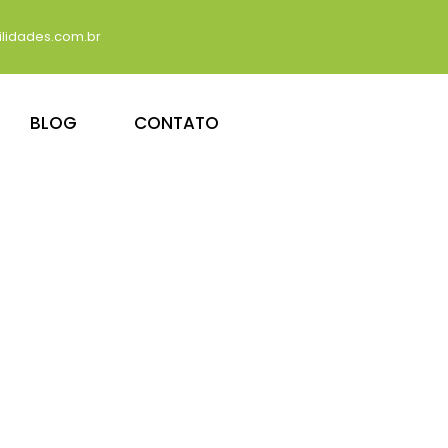
lidades.com.br
BLOG
CONTATO
SEU NEGÓCIO
dro da Aldeia
dade eficiente é essencial.