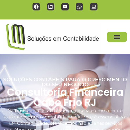
SOLUÇÕES CONTÁBEIS PARA O CRESCIMENTO
DO SEU NEGÓCIO
Consultoria Financeira
Cabo Frio RJ
Na busca pela estabilidade financeira e crescimento
sustentável, uma contabilidade eficiente é essencial. Na
LM Contabilidade, oferecemos não apenas serviços
contábeis, mas parceria estratégica para o seu negócio.