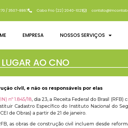
270 / 3507-8867
Cabo Frio (22) 2040-1021
contato@lmcontabi
ME
EMPRESA
NOSSOS SERVIÇOS
Á LUGAR AO CNO
ução civil, e não os responsáveis por elas
IN) nº 1.845/18
, dia 23, a Receita Federal do Brasil (RFB) 
stituir Cadastro Específico do Instituto Nacional do Se
EI de Obras) a partir de 21 de janeiro.
RFB, as obras de construção civil incluem desde reform