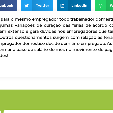
cebook
Twitter
LinkedIn
W
 para o mesmo empregador todo trabalhador doméstico t
lgumas variações de duração das férias de acordo c
 é bem extenso e gera dúvidas nos empregadores qu
 Outros questionamentos surgem com relação às férias
mpregador doméstico decide demitir o empregado. As
formar a base de salário do mês no movimento de pa
des!