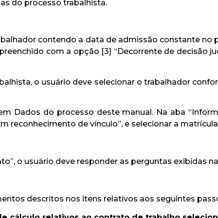
as do processo trabalhista.
rabalhador contendo a data de admissão constante no p
 preenchido com a opção [3] “Decorrente de decisão ju
alhista, o usuário deve selecionar o trabalhador conf
item Dados do processo deste manual. Na aba “Inform
 reconhecimento de vínculo”, e selecionar a matrícul
to”, o usuário deve responder as perguntas exibidas na 
mentos descritos nos itens relativos aos seguintes pas
e cálculo relativos ao contrato de trabalho selecio