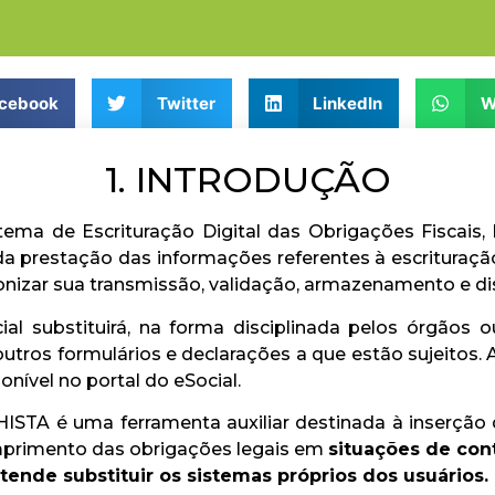
cebook
Twitter
LinkedIn
W
1. INTRODUÇÃO
stema de Escrituração Digital das Obrigações Fiscais, P
a prestação das informações referentes à escrituração
ronizar sua transmissão, validação, armazenamento e dis
l substituirá, na forma disciplinada pelos órgãos o
ros formulários e declarações a que estão sujeitos. A
nível no portal do eSocial.
A é uma ferramenta auxiliar destinada à inserção d
umprimento das obrigações legais em
situações de con
tende substituir os sistemas próprios dos usuários.