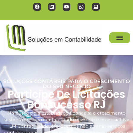
SOLUÇÕES CONTÁBEIS PARA O CRESCIMENTO
DO SEU NEGÓCIO
Participe De Licitações
Bonsucesso RJ
Na busca pela estabilidade financeira e crescimento
sustentável, uma contabilidade eficiente é essencial. Na
LM Contabilidade, oferecemos não apenas serviços
contábeis, mas parceria estratégica para o seu negócio.