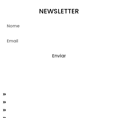
NEWSLETTER
Enviar
ADMINISTRAÇÃO DE IMÓVEIS E CONDOMÍNIOS
ASSESSORIA EMPRESARIAL
ASSESSORIA JURÍDICA
CONSULTORIA FINANCEIRA