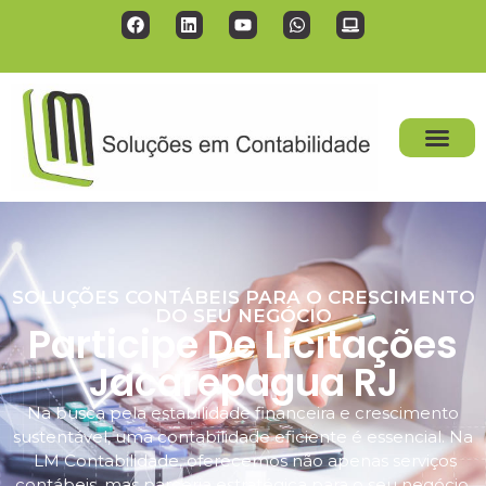
SOLUÇÕES CONTÁBEIS PARA O CRESCIMENTO
DO SEU NEGÓCIO
Participe De Licitações
Jacarepagua RJ
Na busca pela estabilidade financeira e crescimento
sustentável, uma contabilidade eficiente é essencial. Na
LM Contabilidade, oferecemos não apenas serviços
contábeis, mas parceria estratégica para o seu negócio.