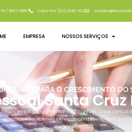
270 / 3507-8867
Cabo Frio (22) 2040-1021
contato@lmcontabi
ME
EMPRESA
NOSSOS SERVIÇOS
ONTÁBEIS PARA O CRESCIMENTO DO 
ssoal Santa Cruz
 financeira e crescimento sustentável, uma contabili
recemos não apenas serviços contábeis, mas parcer
negócio.