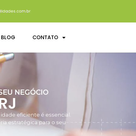
lidades.com.br
BLOG
CONTATO
SEU NEGÓCIO
 RJ
dade eficiente é essencial.
ia estratégica para o seu