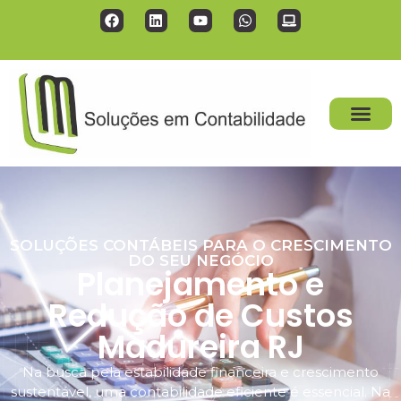
SOLUÇÕES CONTÁBEIS PARA O CRESCIMENTO
DO SEU NEGÓCIO
Planejamento e
Redução de Custos
Madureira RJ
Na busca pela estabilidade financeira e crescimento
sustentável, uma contabilidade eficiente é essencial. Na